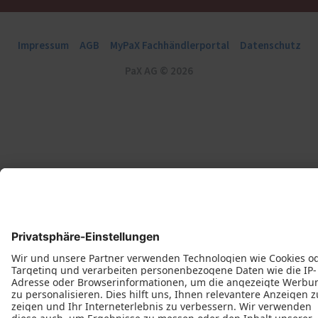
Impressum
AGB
MyPaX Fachhändlerportal
Datenschutz
PaX AG © 2026