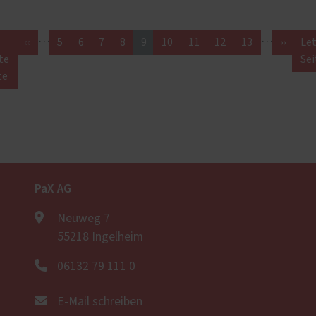
…
…
‹‹
5
6
7
8
9
10
11
12
13
››
Le
te
Sei
te
PaX AG
Neuweg 7
55218 Ingelheim
06132 79 111 0
E-Mail schreiben