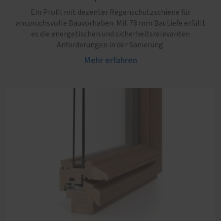
und zeitgemäßer Wohnkomfort gefragt ist.
gute Wahl, wenn Sicherheit, Schallschutz und
Ein Profil mit dezenter Regenschutzschiene für
Wärmedämmung gleichermaßen gefragt sind.
Mehr erfahren
anspruchsvolle Bauvorhaben. Mit 78 mm Bautiefe erfüllt
Mehr erfahren
es die energetischen und sicherheitsrelevanten
Anforderungen in der Sanierung.
Mehr erfahren
PaXretro68