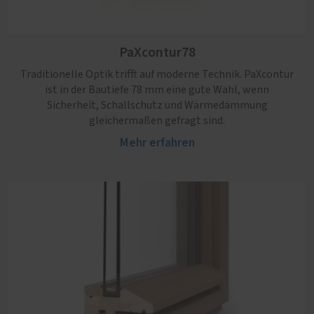
PaXpremium92
Das Profil überzeugt mit besonders schlanken
Ansichtsbreiten und eignet sich ideal zur authentischen
Ein Profil mit dezenter Regenschutzschiene für
PaXcontur78
Nachbildung historischer Fenster.
anspruchsvolle Bauvorhaben. Mit bis zu 92 mm Bautiefe
erfüllt es höchste energetische und sicherheitsrelevante
Mehr erfahren
Traditionelle Optik trifft auf moderne Technik. PaXcontur
Anforderungen.
ist in der Bautiefe 78 mm eine gute Wahl, wenn
Mehr erfahren
Sicherheit, Schallschutz und Wärmedämmung
gleichermaßen gefragt sind.
Mehr erfahren