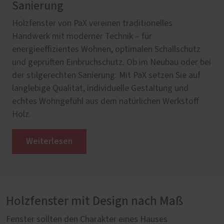
Sanierung
PaX Altbaufenster verbinden originalgetreues Design
Mit Denkmalfenstern von PaXclassic erhalten Sie
mit zeitgemäßem Komfort – ideal für
authentische Holzfenster im historischen Stil –
Holzfenster von PaX vereinen traditionelles
denkmalgeschützte Gebäude und stilvolle
inklusive originalgetreuer Sprossen, Profile und
Handwerk mit moderner Technik – für
Sanierungen. Schmale Profile, echte Sprossen und
Farben – kombiniert mit modernem Wärmeschutz,
energieeffizientes Wohnen, optimalen Schallschutz
traditionelle Beschläge treffen auf geprüften
Schallschutz und geprüfter Sicherheit bis RC 3. Ob
und geprüften Einbruchschutz. Ob im Neubau oder bei
Einbruchschutz, Wärmedämmung und Schallschutz.
PaXretro, PaXpur oder PaXsimplex – traditionelles
der stilgerechten Sanierung: Mit PaX setzen Sie auf
So bleibt der Charakter Ihres Hauses erhalten – mit
Fensterhandwerk trifft auf neueste Technik,
langlebige Qualität, individuelle Gestaltung und
Technik auf dem neuesten Stand.
passgenau nach dem Vorbild Ihres Baudenkmals .
echtes Wohngefühl aus dem natürlichen Werkstoff
Lassen Sie Ihr historisches Gebäude stilecht
Holz.
Altbaufenster entdecken
erstrahlen – natürlich sicher und komfortabel.
Weiterlesen
Denkmalfenster entdecken
Holzfenster mit Design nach Maß
Fenster sollten den Charakter eines Hauses