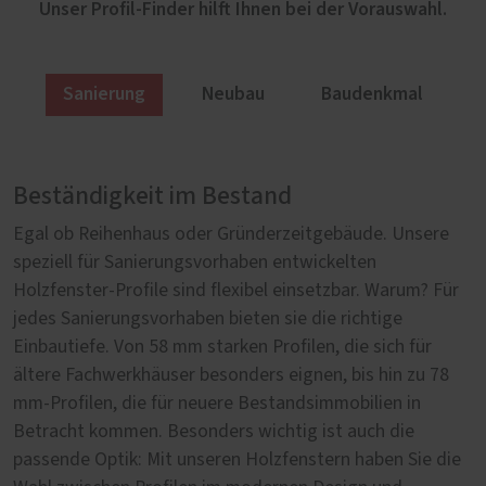
Unser Profil-Finder hilft Ihnen bei der Vorauswahl.
Sanierung
Neubau
Baudenkmal
Beständigkeit im Bestand
Holzfenster für den Neubau
Authentisch im Altbau
Egal ob Reihenhaus oder Gründerzeitgebäude. Unsere
Beim Neubau spielen energieeffiziente Bauweisen und
Mit authentischen Fenstern erstrahlen altehrwürdige
speziell für Sanierungsvorhaben entwickelten
langlebige Materialien eine wichtige Rolle. Unsere
Fassaden wieder im Glanz vergangener Tage. Doch nicht
Holzfenster-Profile sind flexibel einsetzbar. Warum? Für
Holzfenster werden aus dem nachwachsenden Rohstoff
nur ein originalgetreues Aussehen ist im Fachwerk,
jedes Sanierungsvorhaben bieten sie die richtige
Holz gefertigt und können – je nach Ausführung – mit
Altbau oder Baudenkmal von besonderer Bedeutung.
Einbautiefe. Von 58 mm starken Profilen, die sich für
einer 3-fach-Wärmeschutzverglasung ausgestattet
Wer im Altbau wohnt, möchte genauso sicher,
ältere Fachwerkhäuser besonders eignen, bis hin zu 78
werden. Dadurch unterstützen sie eine energieeffiziente
energieeffizient und komfortabel leben wie im Neubau.
mm-Profilen, die für neuere Bestandsimmobilien in
Gebäudehülle. Für unsere Fenster empfehlen wir unter
Unsere altbau- und denkmalgerechten Holzfenster von
Betracht kommen. Besonders wichtig ist auch die
anderem Eucalyptus globulus aus nachverfolgbarer
PaX Classic vereinen beides: historische Erscheinung für
passende Optik: Mit unseren Holzfenstern haben Sie die
Forstwirtschaft im Norden Spaniens. Auf Wunsch
nahezu jeden Baustil und zeitgemäßen Wohnkomfort.