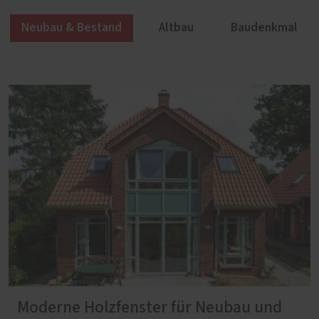
Neubau & Bestand
Altbau
Baudenkmal
Moderne Holzfenster für Neubau und
Altbaufenster
Denkmalfenster