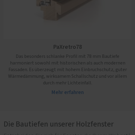
PaXpur58
Hoher Lichteinfall und ein stimmiges Erscheinungsbild
im Altbau und Baudenkmal zeichnen dieses Fensterprofil
nach traditionellem Vorbild aus.
PaXretro78
Mehr erfahren
Das besonders schlanke Profil mit 78 mm Bautiefe
harmoniert sowohl mit historischen als auch modernen
Fassaden. Es überzeugt mit hohem Einbruchschutz, guter
Wärmedämmung, wirksamem Schallschutz und vor allem
durch mehr Lichteinfall.
Mehr erfahren
Die Bautiefen unserer Holzfenster