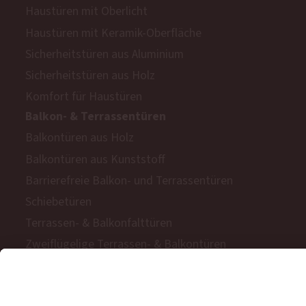
Haustüren mit Oberlicht
Haustüren mit Keramik-Oberfläche
Sicherheitstüren aus Aluminium
Sicherheitstüren aus Holz
Komfort für Haustüren
Balkon- & Terrassentüren
Balkontüren aus Holz
Balkontüren aus Kunststoff
Barrierefreie Balkon- und Terrassentüren
Schiebetüren
Terrassen- & Balkonfalttüren
Zweiflügelige Terrassen- & Balkontüren
Hinweisgeberschutzgesetz