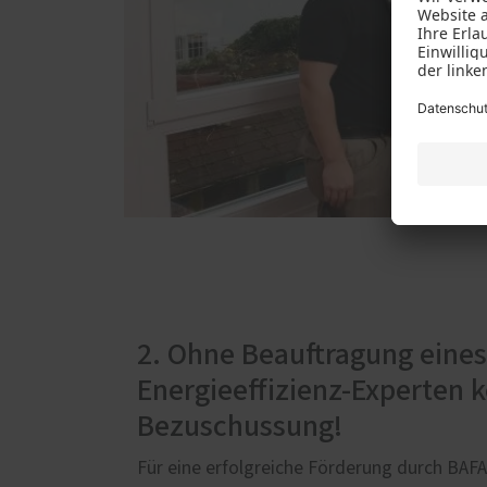
2. Ohne Beauftragung eines
Energieeffizienz-Experten 
Bezuschussung!
Für eine erfolgreiche Förderung durch BAF