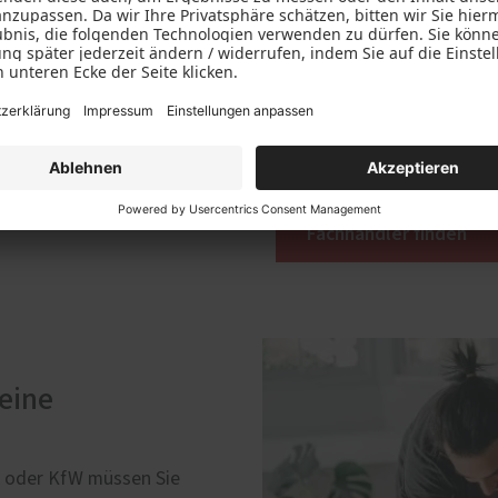
schließen. Die optimale D
ganz entscheidend: PaX-Fe
Anforderungen von KfW u
Werte, also dem ermittelt
mögliche Förderung erfülle
neuen Fenstern oder Haust
Ihnen vor Ort.
Fachhändler finden
keine
A oder KfW müssen Sie