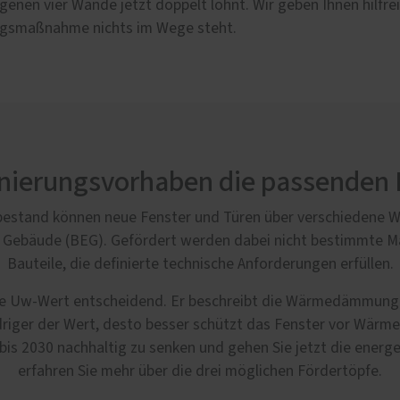
 eigenen vier Wände jetzt doppelt lohnt. Wir geben Ihnen hilfr
ungsmaßnahme nichts im Wege steht.
anierungsvorhaben die passenden 
estand können neue Fenster und Türen über verschiedene We
te Gebäude (BEG). Gefördert werden dabei nicht bestimmte M
Bauteile, die definierte technische Anforderungen erfüllen.
nte Uw-Wert entscheidend. Er beschreibt die Wärmedämmung 
iger der Wert, desto besser schützt das Fenster vor Wärmeve
s 2030 nachhaltig zu senken und gehen Sie jetzt die energet
erfahren Sie mehr über die drei möglichen Fördertöpfe.