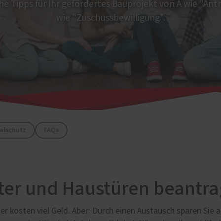
lschutz
che Tipps für Ihr gefördertes Bauprojekt von A wie "Antr
eschutz
wie "Zuschussbewilligung".
tenschutz
alschutz
FAQs
ter und Haustüren beantr
r kosten viel Geld. Aber: Durch einen Austausch sparen Sie a