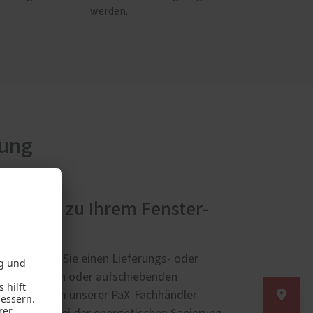
werden.
rung
ratung zu Ihrem Fenster-
auf
ung müssen Sie einen Lieferungs- oder
r auflösenden oder aufschiebenden
ge mit einem unserer PaX-Fachhändler