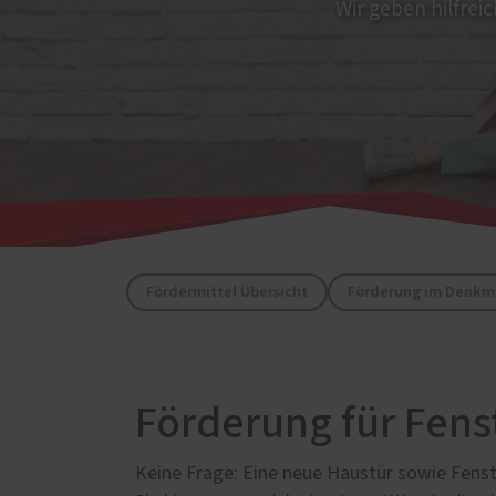
Schal
Wir geben hilfrei
Wärm
Insek
Fördermittel Übersicht
Förderung im Denkm
Förderung für Fens
Keine Frage: Eine neue Haustür sowie Fenste