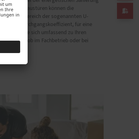
ämmung ist bei der energetischen Sanierung
nster und Haustüren können die

BAFA
nd
im Bereich der sogenannten U-
en Wärmedurchgangskoeffizient, für eine
n. Lassen Sie sich umfassend zu Ihren
ür beraten, ob im Fachbetrieb oder bei