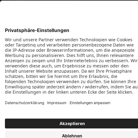
Balkontüren aus Kunststoff
Barrierefreie Balkon- und Terrassentüren
Schiebetüren
Terrassen- & Balkonfalttüren
Zweiflügelige Terrassen- & Balkontüren
Hinweisgeberschutzgesetz
Impressum
AGB
MyPaX Fachhändlerportal
Datenschutz
PaX AG © 2026