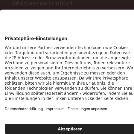
Balkontüren aus Kunststoff
Barrierefreie Balkon- und Terrassentüren
Schiebetüren
Terrassen- & Balkonfalttüren
Zweiflügelige Terrassen- & Balkontüren
Hinweisgeberschutzgesetz
Impressum
AGB
MyPaX Fachhändlerportal
Datenschutz
PaX AG © 2026