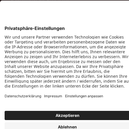
Balkontüren aus Kunststoff
Barrierefreie Balkon- und Terrassentüren
Schiebetüren
Terrassen- & Balkonfalttüren
Zweiflügelige Terrassen- & Balkontüren
Hinweisgeberschutzgesetz
Impressum
AGB
MyPaX Fachhändlerportal
Datenschutz
PaX AG © 2026