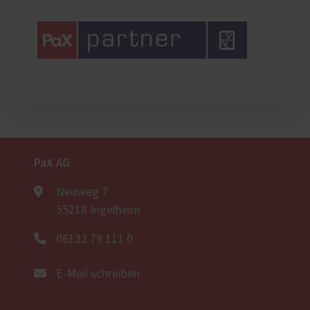
PaX AG
Neuweg 7
55218 Ingelheim
06132 79 111 0
E-Mail schreiben