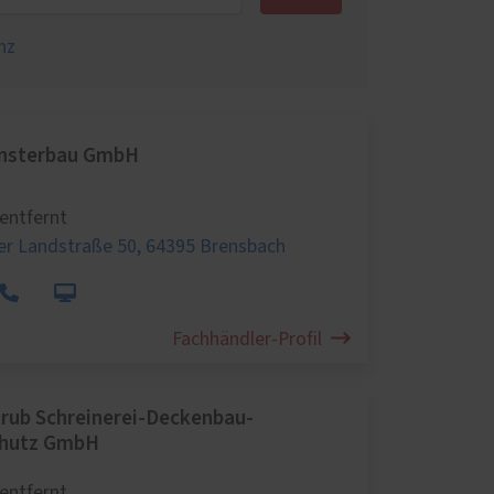
nz
ensterbau GmbH
entfernt
r Landstraße 50,
64395 Brensbach
Fachhändler-Profil
rub Schreinerei-Deckenbau-
hutz GmbH
entfernt