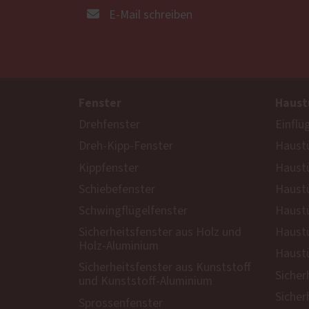
E-Mail schreiben
Fenster
Haust
Drehfenster
Einflü
Dreh-Kipp-Fenster
Haustü
Kippfenster
Haust
Schiebefenster
Haustü
Schwingflügelfenster
Haustü
Sicherheitsfenster aus Holz und
Haustü
Holz-Aluminium
Haustü
Sicherheitsfenster aus Kunststoff
Sicher
und Kunststoff-Aluminium
Sicher
Sprossenfenster