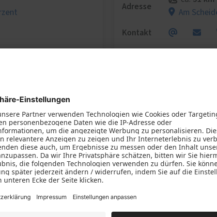
Adresse
rzent
Am Scheid
Kontakt
Fachhändler-Profil
Wir benötigen Ihre Zustimmung, um
den Google Maps-Service zu laden!
Wir verwenden einen Service eines
Drittanbieters, um Karteninhalte einzubetten.
Dieser Service kann Daten zu Ihren Aktivitäten
sammeln. Bitte lesen Sie die Details durch und
stimmen Sie der Nutzung des Service zu, um
diese Karte anzuzeigen.