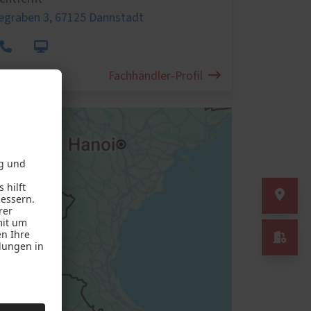
egraben 3,
67125 Dannstadt
Fachhändler-Profil
