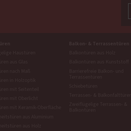
üren
Balkon- & Terrassentüren
gelige Haustüren
Balkontüren aus Holz
ren aus Glas
Balkontüren aus Kunststoff
üren nach Maß
Barrierefreie Balkon- und
Terrassentüren
ren in Holzoptik
Schiebetüren
ren mit Seitenteil
Terrassen- & Balkonfalttüre
ren mit Oberlicht
Zweiflügelige Terrassen- &
ren mit Keramik-Oberfläche
Balkontüren
heitstüren aus Aluminium
heitstüren aus Holz