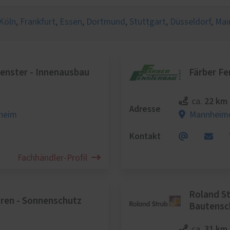
lschutz
eschutz
Köln
,
Frankfurt
,
Essen
,
Dortmund
,
Stuttgart
,
Düsseldorf
,
Mai
tenschutz
Fenster - Innenausbau
Färber F
22 km
ca.
Adresse
heim
Mannheime
Kontakt
Fachhändler-Profil
Roland St
üren - Sonnenschutz
Bautensc
31 km
ca.