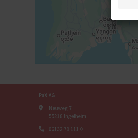
PaX AG
Neuweg 7
55218 Ingelheim
06132 79 111 0