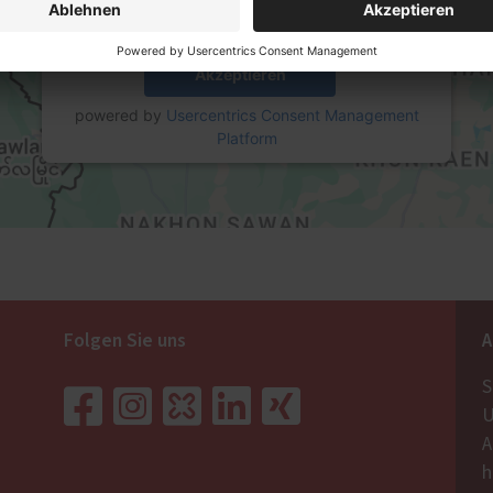
Mehr Informationen
Akzeptieren
powered by
Usercentrics Consent Management
Platform
Folgen Sie uns
A
S
U
A
h