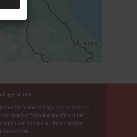
nfrage an PaX
ie möchten eine Anfrage an uns stellen?
nser Kontaktformular qualifiziert Ihr
nliegen vor, sodass wir Ihnen präziser
elfen können.