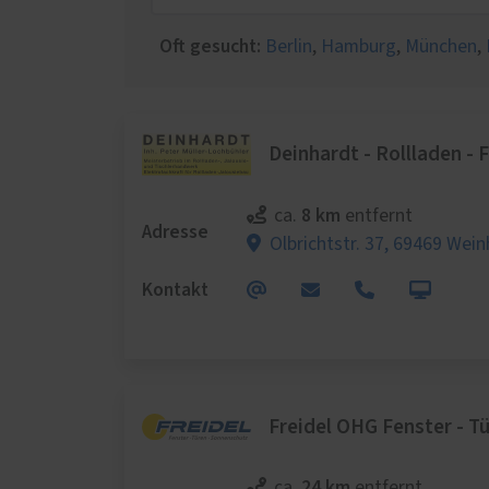
Schal
Wärm
Oft gesucht:
Berlin
,
Hamburg
,
München
,
Insek
Deinhardt - Rollladen - 
8 km
ca.
entfernt
Adresse
Olbrichtstr. 37,
69469 Wein
Kontakt
Freidel OHG Fenster - T
24 km
ca.
entfernt