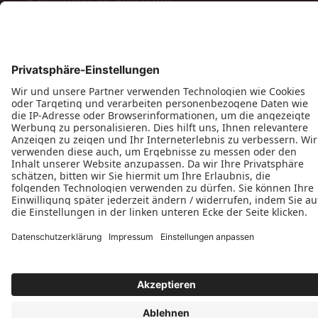
Balkontüren aus Kunststoff
Barrierefreie Balkon- und Terrassentüren
Schiebetüren
Terrassen- & Balkonfalttüren
Zweiflügelige Terrassen- & Balkontüren
Hinweisgeberschutzgesetz
Impressum
AGB
MyPaX Fachhändlerportal
Datenschutz
PaX AG © 2026