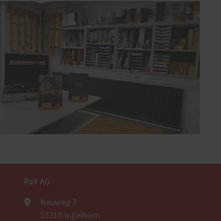
PaX AG
Neuweg 7
55218 Ingelheim