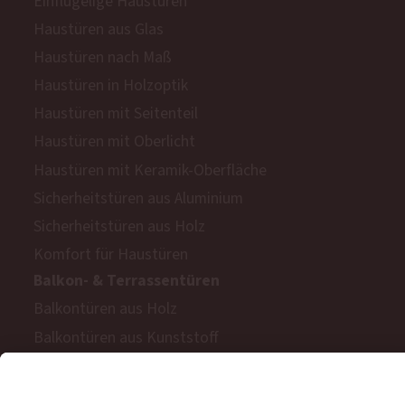
Einflügelige Haustüren
Haustüren aus Glas
Haustüren nach Maß
Haustüren in Holzoptik
Haustüren mit Seitenteil
Haustüren mit Oberlicht
Haustüren mit Keramik-Oberfläche
Sicherheitstüren aus Aluminium
Sicherheitstüren aus Holz
Komfort für Haustüren
Balkon- & Terrassentüren
Balkontüren aus Holz
Balkontüren aus Kunststoff
Barrierefreie Balkon- und Terrassentüren
Schiebetüren