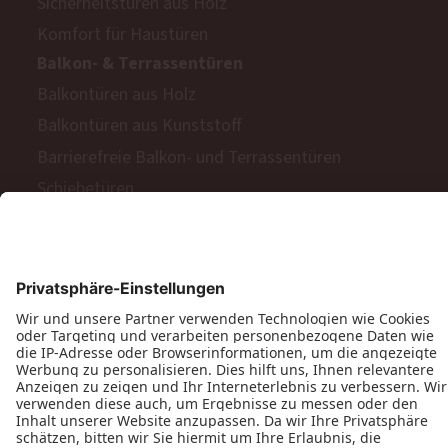
Sicherheitstüren aus Holz
Komfort für Haustüren
Balkon- & Terrassentüren
Balkontüren aus Holz
Balkontüren aus Kunststoff
Barrierefreie Balkon- und Terrassentüren
Schiebetüren
Terrassen- & Balkonfalttüren
Zweiflügelige Terrassen- & Balkontüren
Hinweisgeberschutzgesetz
Impressum
AGB
MyPaX Fachhändlerportal
Datenschutz
PaX AG © 2026