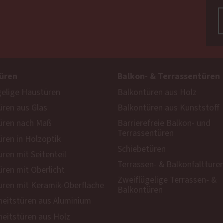
üren
Balkon- & Terrassentüren
gelige Haustüren
Balkontüren aus Holz
ren aus Glas
Balkontüren aus Kunststoff
üren nach Maß
Barrierefreie Balkon- und
Terrassentüren
ren in Holzoptik
Schiebetüren
ren mit Seitenteil
Terrassen- & Balkonfalttüre
ren mit Oberlicht
Zweiflügelige Terrassen- &
ren mit Keramik-Oberfläche
Balkontüren
heitstüren aus Aluminium
heitstüren aus Holz