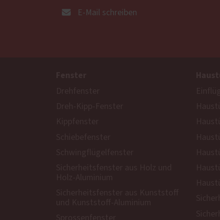
E-Mail schreiben
Fenster
Haust
Drehfenster
Einflü
Dreh-Kipp-Fenster
Haustü
Kippfenster
Haust
Schiebefenster
Haustü
Schwingflügelfenster
Haustü
Sicherheitsfenster aus Holz und
Haustü
Holz-Aluminium
Haustü
Sicherheitsfenster aus Kunststoff
Sicher
und Kunststoff-Aluminium
Sicher
Sprossenfenster