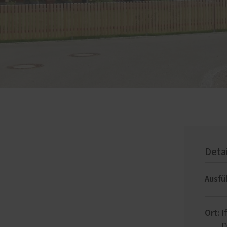
Deta
Ausfü
Ort:
I
D