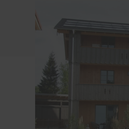
Schal
Wärm
Insek