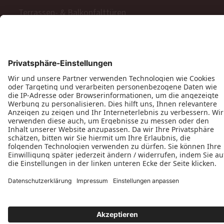
Terrassen- & Balkonfalttüren
Zweiflügelige Terrassen- & Balkontüren
Hinweisgeberschutzgesetz
Impressum
AGB
MyPaX Fachhändlerportal
Datenschutz
PaX AG © 2026