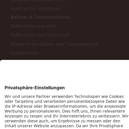
Komfort für Haustüren
Balkon- & Terrassentüren
Balkontüren aus Holz
Balkontüren aus Kunststoff
Barrierefreie Balkon- und Terrassentüren
Schiebetüren
Terrassen- & Balkonfalttüren
Zweiflügelige Terrassen- & Balkontüren
Hinweisgeberschutzgesetz
Impressum
AGB
MyPaX Fachhändlerportal
Datenschutz
PaX AG © 2026