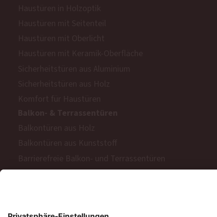
Haustüren in Holzoptik
Haustüren mit Seitenteil
Haustüren mit Oberlicht
Haustüren mit Keramik-Oberfläche
Sicherheitstüren aus Aluminium
Sicherheitstüren aus Holz
Komfort für Haustüren
Balkon- & Terrassentüren
Balkontüren aus Holz
Balkontüren aus Kunststoff
Barrierefreie Balkon- und Terrassentüren
Schiebetüren
Terrassen- & Balkonfalttüren
Zweiflügelige Terrassen- & Balkontüren