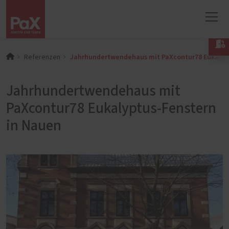

Jahrhundertwendehaus mit PaXcontur78 Eukalyp
Referenzen
Jahrhundertwendehaus mit
PaXcontur78 Eukalyptus-Fenstern
in Nauen