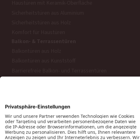
Haustüren mit Keramik-Oberfläche
Sicherheitstüren aus Aluminium
Sicherheitstüren aus Holz
Komfort für Haustüren
Balkon- & Terrassentüren
Balkontüren aus Holz
Balkontüren aus Kunststoff
Barrierefreie Balkon- und Terrassentüren
Schiebetüren
Terrassen- & Balkonfalttüren
Zweiflügelige Terrassen- & Balkontüren
Hinweisgeberschutzgesetz
Impressum
AGB
MyPaX Fachhändlerportal
Datenschutz