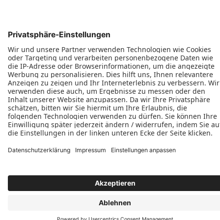
Impressum
AGB
MyPaX Fachhändlerportal
Datenschutz
PaX AG © 2026