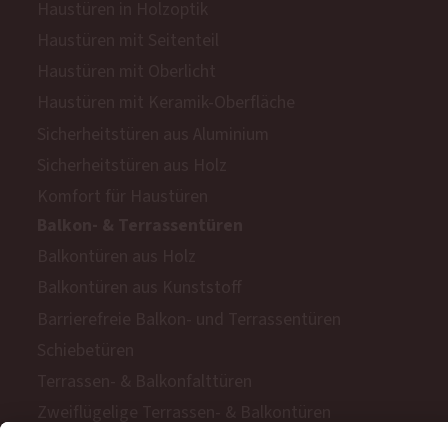
Haustüren in Holzoptik
Haustüren mit Seitenteil
Haustüren mit Oberlicht
Haustüren mit Keramik-Oberfläche
Sicherheitstüren aus Aluminium
Sicherheitstüren aus Holz
Komfort für Haustüren
Balkon- & Terrassentüren
Balkontüren aus Holz
Balkontüren aus Kunststoff
Barrierefreie Balkon- und Terrassentüren
Schiebetüren
Terrassen- & Balkonfalttüren
Zweiflügelige Terrassen- & Balkontüren
Hinweisgeberschutzgesetz