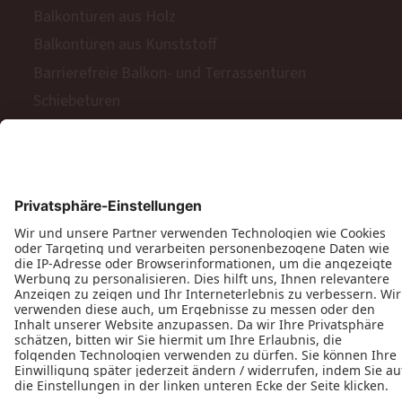
Balkontüren aus Holz
Balkontüren aus Kunststoff
Barrierefreie Balkon- und Terrassentüren
Schiebetüren
Terrassen- & Balkonfalttüren
Zweiflügelige Terrassen- & Balkontüren
Hinweisgeberschutzgesetz
Impressum
AGB
MyPaX Fachhändlerportal
Datenschutz
PaX AG © 2026