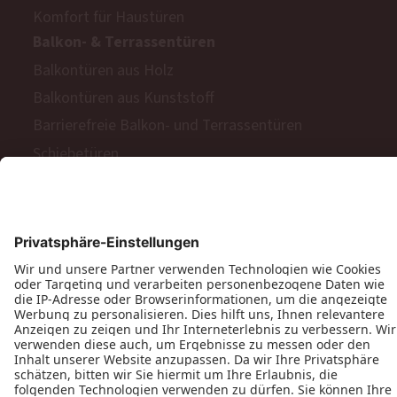
Komfort für Haustüren
Balkon- & Terrassentüren
Balkontüren aus Holz
Balkontüren aus Kunststoff
Barrierefreie Balkon- und Terrassentüren
Schiebetüren
Terrassen- & Balkonfalttüren
Zweiflügelige Terrassen- & Balkontüren
Hinweisgeberschutzgesetz
Impressum
AGB
MyPaX Fachhändlerportal
Datenschutz
PaX AG © 2026