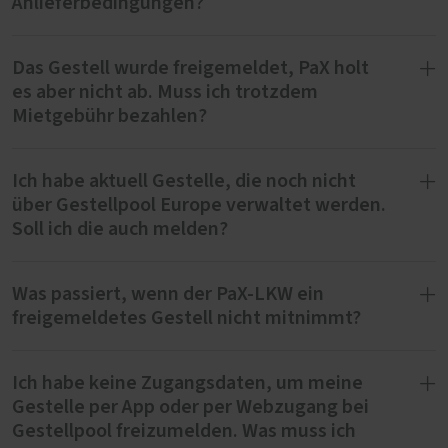
Anlieferbedingungen?
Das Gestell wurde freigemeldet, PaX holt
Nein. Es gelten weiterhin die
es aber nicht ab. Muss ich trotzdem
Anlieferbedingungen gemäß der PaX-
Mietgebühr bezahlen?
Verkaufsunterlagen. Unsere Anlieferungen
erfolgen an Ihr Lager (innerhalb Deutschlands,
nur Festland), frei Ladekante LKW. Bei einem
Ich habe aktuell Gestelle, die noch nicht
Wenn Sie die Freimeldung innerhalb von 49
Mindestauftragsvolumen von netto 10.000 €
über Gestellpool Europe verwaltet werden.
Tagen ab Anlieferung durchgeführt haben,
pro Baustelle ist die Baustellenanlieferung
Soll ich die auch melden?
nein. Die Berechnung des Mietzeitraums wird
kostenlos. An Baustellen zurückgelassene
mit der Freimeldung pausiert.
Transportgestelle können wir nur an Ihrem
Was passiert, wenn der PaX-LKW ein
Ja, bitte melden Sie diese Gestelle bei Ihren
Lager zurücknehmen.
freigemeldetes Gestell nicht mitnimmt?
Ansprechpartnern bei PaX, damit wir diese
Gestelle abholen können.
Ich habe keine Zugangsdaten, um meine
Das Gestell bleibt weiterhin freigemeldet, und
Gestelle per App oder per Webzugang bei
die Berechnung des Mietzeitraums bleibt
Gestellpool freizumelden. Was muss ich
pausiert.