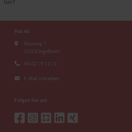
tun?
Die Zugangsdaten erhalten Sie direkt von
Gestellpool. Bitte melden Sie sich telefonisch
PaX AG
unter +4951165511444 bei Gestellpool. Sie
erhalten die Zugangsdaten dann umgehend
Neuweg 7
per E-Mail.
55218 Ingelheim
06132 79 111 0
E-Mail schreiben
Folgen Sie uns