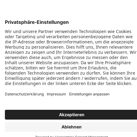
Barrierefreie Balkon- und Terrassentüren
Schiebetüren
Terrassen- & Balkonfalttüren
Zweiflügelige Terrassen- & Balkontüren
Hinweisgeberschutzgesetz
Impressum
AGB
MyPaX Fachhändlerportal
Datenschutz
PaX AG © 2026