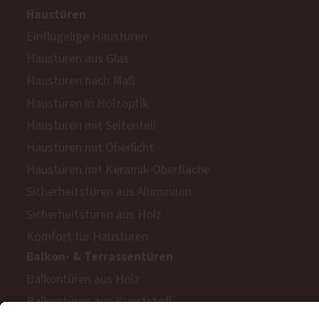
Haustüren
Einflügelige Haustüren
Haustüren aus Glas
Haustüren nach Maß
Haustüren in Holzoptik
Haustüren mit Seitenteil
Haustüren mit Oberlicht
Haustüren mit Keramik-Oberfläche
Sicherheitstüren aus Aluminium
Sicherheitstüren aus Holz
Komfort für Haustüren
Balkon- & Terrassentüren
Balkontüren aus Holz
Balkontüren aus Kunststoff