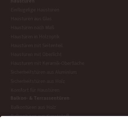
Haustüren
Einflügelige Haustüren
Haustüren aus Glas
Haustüren nach Maß
Haustüren in Holzoptik
Haustüren mit Seitenteil
Haustüren mit Oberlicht
Haustüren mit Keramik-Oberfläche
Sicherheitstüren aus Aluminium
Sicherheitstüren aus Holz
Komfort für Haustüren
Balkon- & Terrassentüren
Balkontüren aus Holz
Balkontüren aus Kunststoff
Barrierefreie Balkon- und Terrassentüren