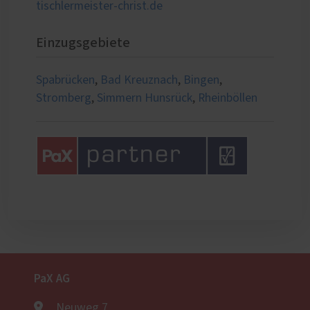
tischlermeister-christ.de
Einzugsgebiete
Spabrücken
,
Bad Kreuznach
,
Bingen
,
Stromberg
,
Simmern Hunsrück
,
Rheinböllen
PaX AG
Neuweg 7