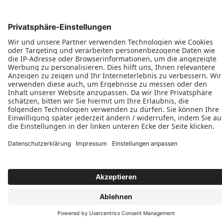
Schiebetüren
Terrassen- & Balkonfalttüren
Zweiflügelige Terrassen- & Balkontüren
Hinweisgeberschutzgesetz
Impressum
AGB
MyPaX Fachhändlerportal
Datenschutz
PaX AG © 2026