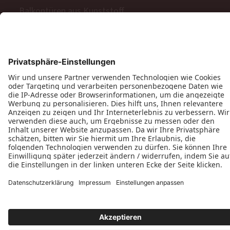
Balkontüren aus Kunststoff
Barrierefreie Balkon- und Terrassentüren
Schiebetüren
Terrassen- & Balkonfalttüren
Zweiflügelige Terrassen- & Balkontüren
Hinweisgeberschutzgesetz
Impressum
AGB
MyPaX Fachhändlerportal
Datenschutz
PaX AG © 2026