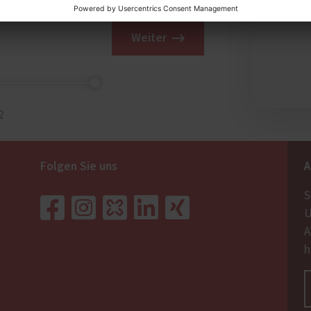
Weiter
2
Folgen Sie uns
A
S
U
A
h