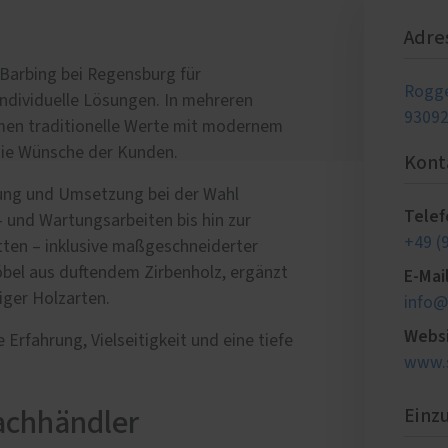
lschutz
eschutz
Adre
tenschutz
s Barbing bei Regensburg für
Rogg
individuelle Lösungen. In mehreren
93092
men traditionelle Werte mit modernem
die Wünsche der Kunden.
Kont
tung und Umsetzung bei der Wahl
Telef
 und Wartungsarbeiten bis hin zur
+49 (
tten – inklusive maßgeschneiderter
bel aus duftendem Zirbenholz, ergänzt
E-Mai
iger Holzarten.
info@
Webs
Erfahrung, Vielseitigkeit und eine tiefe
www.s
Einz
achhändler