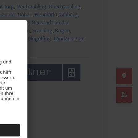
nsburg
,
Neutraubling
,
Obertraubling
,
 an der Donau
,
Neumarkt
,
Amberg
,
ndorf
,
Cham
,
Neustadt an der
naab
,
Kelheim
,
Sraubing
,
Bogen
,
hut
,
Regen
,
Dingolfing
,
Landau an der
