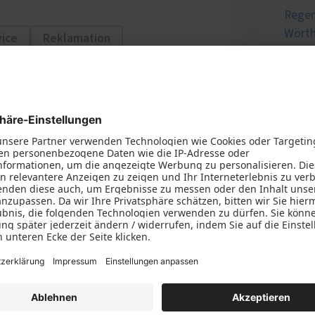
Rege
Wörth
vice
Reklamation
Schwa
Wald
Lands
Isar
Aluminium
allschutz
Denkmalschutz