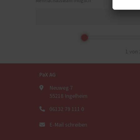
Mehrfachauswahl möglich
1 von 
PaX AG
Neuweg 7
55218 Ingelheim
06132 79 111 0
E-Mail schreiben