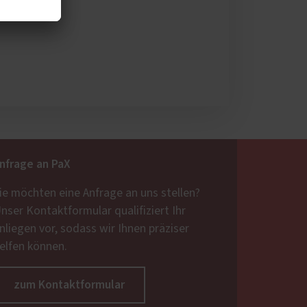
nfrage an PaX
ie möchten eine Anfrage an uns stellen?
nser Kontaktformular qualifiziert Ihr
nliegen vor, sodass wir Ihnen präziser
elfen können.
zum Kontaktformular