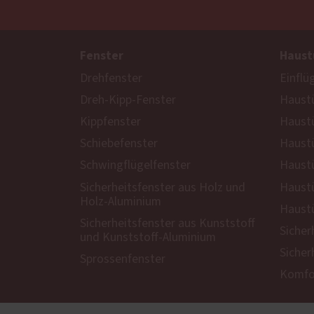
Fenster
Haust
Drehfenster
Einflü
Dreh-Kipp-Fenster
Haustü
Kippfenster
Haust
Schiebefenster
Haustü
Schwingflügelfenster
Haustü
Sicherheitsfenster aus Holz und
Haustü
Holz-Aluminium
Haustü
Sicherheitsfenster aus Kunststoff
Sicher
und Kunststoff-Aluminium
Sicher
Sprossenfenster
Komfor