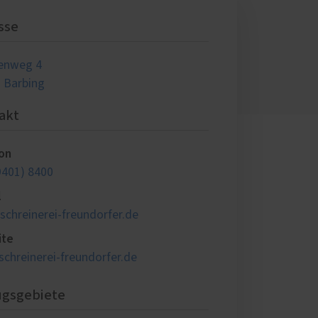
sse
enweg 4
 Barbing
akt
on
9401) 8400
l
schreinerei-freundorfer.de
ite
chreinerei-freundorfer.de
ugsgebiete