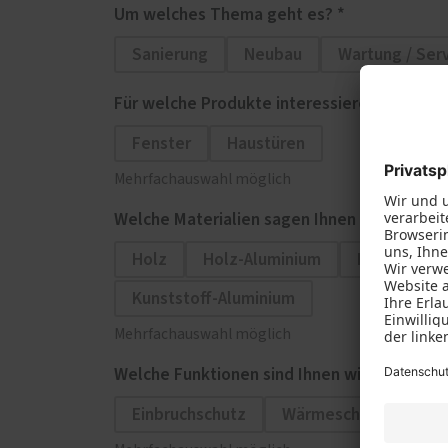
Um welches Thema geht es? *
Sanierung
Neubau
Wartung / Ser
Für welche Produkte interessieren Sie sich?
Fenster
Haustüren
Mehrfachauswahl möglich
Welche Materialien sagen Ihnen zu?
Holz
Holz-Aluminium
Kunststoff
Kunststoff-Aluminium
Mehrfachauswahl möglich
Welche Funktionen sind Ihnen wichtig?
Einbruchschutz
Wärmeschutz
Sch