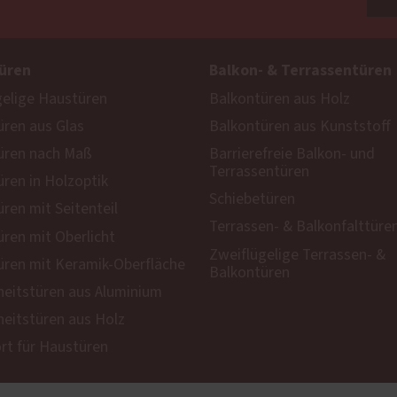
üren
Balkon- & Terrassentüren
gelige Haustüren
Balkontüren aus Holz
ren aus Glas
Balkontüren aus Kunststoff
üren nach Maß
Barrierefreie Balkon- und
Terrassentüren
ren in Holzoptik
Schiebetüren
ren mit Seitenteil
Terrassen- & Balkonfalttüre
ren mit Oberlicht
Zweiflügelige Terrassen- &
ren mit Keramik-Oberfläche
Balkontüren
heitstüren aus Aluminium
heitstüren aus Holz
t für Haustüren