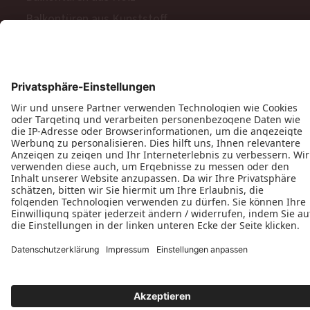
Balkontüren aus Kunststoff
Barrierefreie Balkon- und Terrassentüren
Schiebetüren
Terrassen- & Balkonfalttüren
Zweiflügelige Terrassen- & Balkontüren
Hinweisgeberschutzgesetz
Impressum
AGB
MyPaX Fachhändlerportal
Datenschutz
PaX AG © 2026