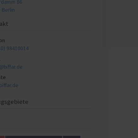
erdamm 86
 Berlin
akt
on
30) 98410014
l
@biffar.de
ite
iffar.de
ugsgebiete