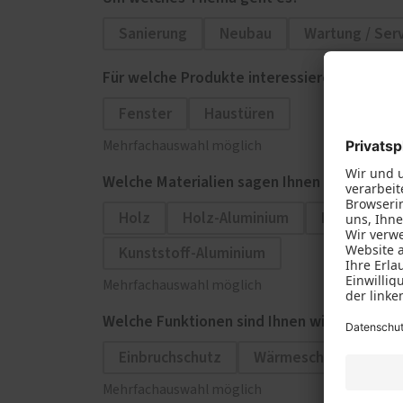
Sanierung
Neubau
Wartung / Ser
Für welche Produkte interessieren Sie sich?
Fenster
Haustüren
Mehrfachauswahl möglich
Welche Materialien sagen Ihnen zu?
Holz
Holz-Aluminium
Kunststoff
Kunststoff-Aluminium
Mehrfachauswahl möglich
Welche Funktionen sind Ihnen wichtig?
Einbruchschutz
Wärmeschutz
Sch
Mehrfachauswahl möglich