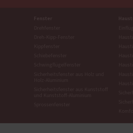
Fenster
Haust
Drehfenster
Einflü
Dreh-Kipp-Fenster
Haustü
Kippfenster
Haust
Schiebefenster
Haustü
Schwingflügelfenster
Haustü
Sicherheitsfenster aus Holz und
Haustü
Holz-Aluminium
Haustü
Sicherheitsfenster aus Kunststoff
Sicher
und Kunststoff-Aluminium
Sicher
Sprossenfenster
Komfor