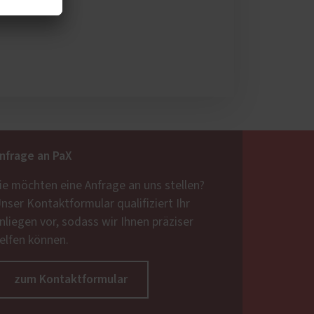
nfrage an PaX
ie möchten eine Anfrage an uns stellen?
nser Kontaktformular qualifiziert Ihr
nliegen vor, sodass wir Ihnen präziser
elfen können.
zum Kontaktformular