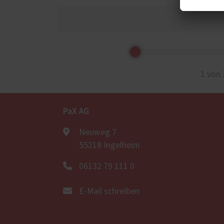
1 von 
PaX AG
Neuweg 7
55218 Ingelheim
06132 79 111 0
E-Mail schreiben