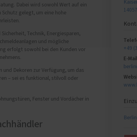
lschutz
Kais
tung. Dabei wird sowohl Wert auf ein
eschutz
14057
n Schutz gelegt, um eine hohe
tenschutz
rleisten.
Kont
icherheit, Technik, Energiesparen,
Telef
uchmeldeanlagen und mögliche
+49 (
ung erfolgt sowohl bei den Kunden vor
ernehmens.
E-Mai
berlin
lien und Dekoren zur Verfügung, um das
Webs
 – sei es funktional, stilvoll oder
www.b
nungstüren, Fenster und Vordächer in
Einz
Berlin
achhändler