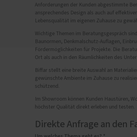
Schal
Anforderungen der Kunden abgestimmte Bera
Wärm
ansprechendes Design als auch auf effektive
Insek
Lebensqualität im eigenen Zuhause zu gewäh
Wichtige Themen im Beratungsgespräch sind S
Baunormen, Denkmalschutz-Auflagen, Einbr
Fördermöglichkeiten für Projekte. Die Berat
Ort als auch in den Räumlichkeiten des Unt
Biffar stellt eine breite Auswahl an Materia
gewünschte Ambiente im Zuhause zu realisieren
schützend.
Im Showroom können Kunden Haustüren, Woh
höchster Qualität direkt erleben und testen.
Direkte Anfrage an den F
Um welches Thema geht es? *