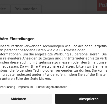
vice
Reklamation
Aluminium
allschutz
Denkmalschutz