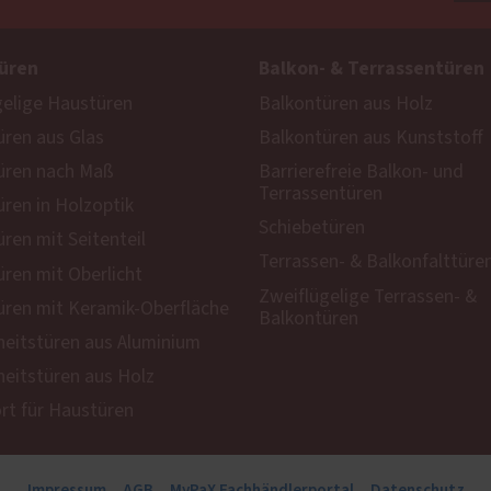
üren
Balkon- & Terrassentüren
gelige Haustüren
Balkontüren aus Holz
ren aus Glas
Balkontüren aus Kunststoff
üren nach Maß
Barrierefreie Balkon- und
Terrassentüren
ren in Holzoptik
Schiebetüren
ren mit Seitenteil
Terrassen- & Balkonfalttüre
ren mit Oberlicht
Zweiflügelige Terrassen- &
ren mit Keramik-Oberfläche
Balkontüren
heitstüren aus Aluminium
heitstüren aus Holz
t für Haustüren
Impressum
AGB
MyPaX Fachhändlerportal
Datenschutz