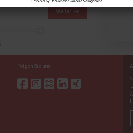
Weiter
2
Folgen Sie uns
A
S
U
A
h