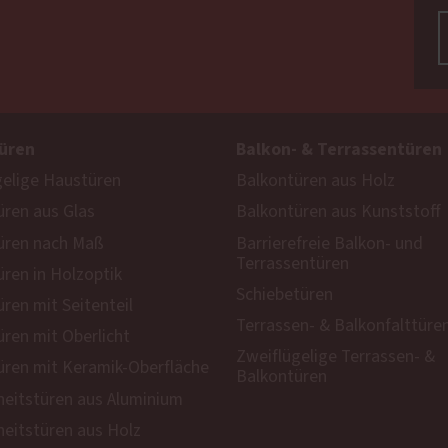
üren
Balkon- & Terrassentüren
gelige Haustüren
Balkontüren aus Holz
ren aus Glas
Balkontüren aus Kunststoff
üren nach Maß
Barrierefreie Balkon- und
Terrassentüren
ren in Holzoptik
Schiebetüren
ren mit Seitenteil
Terrassen- & Balkonfalttüre
ren mit Oberlicht
Zweiflügelige Terrassen- &
ren mit Keramik-Oberfläche
Balkontüren
heitstüren aus Aluminium
heitstüren aus Holz