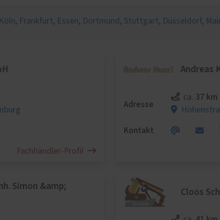
lschutz
eschutz
Köln
,
Frankfurt
,
Essen
,
Dortmund
,
Stuttgart
,
Düsseldorf
,
Mai
tenschutz
bH
Andreas 
37 km
ca.
Adresse
mburg
Höhenstra
Kontakt
Fachhändler-Profil
Inh. Simon &amp;
Cloos Sch
41 km
ca.