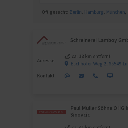
Schal
Wärm
Oft gesucht:
Berlin
,
Hamburg
,
München
,
Insek
Schreinerei Lamboy Gm
18 km
ca.
entfernt
Adresse
Eschhöfer Weg 2,
65549 Li
Kontakt
Paul Müller Söhne OHG 
Sinovcic
41 km
ca.
entfernt