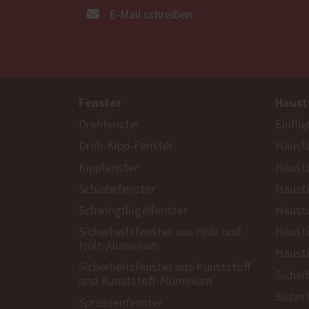
E-Mail schreiben
Fenster
Haust
Drehfenster
Einflü
Dreh-Kipp-Fenster
Haustü
Kippfenster
Haust
Schiebefenster
Haustü
Schwingflügelfenster
Haustü
Sicherheitsfenster aus Holz und
Haustü
Holz-Aluminium
Haustü
Sicherheitsfenster aus Kunststoff
Sicher
und Kunststoff-Aluminium
Sicher
Sprossenfenster