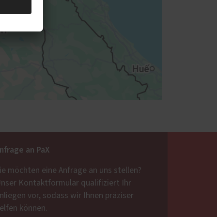
nfrage an PaX
ie möchten eine Anfrage an uns stellen?
nser Kontaktformular qualifiziert Ihr
nliegen vor, sodass wir Ihnen präziser
elfen können.