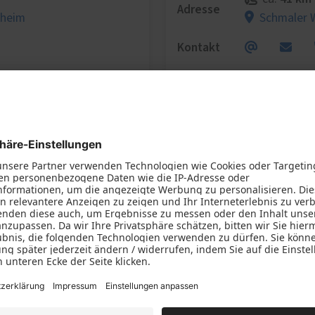
Adresse
kheim
Schmaler 
Kontakt
Fachhändler-Profil
Wir benötigen Ihre Zustimmung, um
den Google Maps-Service zu laden!
Wir verwenden einen Service eines
Drittanbieters, um Karteninhalte einzubetten.
Dieser Service kann Daten zu Ihren Aktivitäten
sammeln. Bitte lesen Sie die Details durch und
stimmen Sie der Nutzung des Service zu, um
diese Karte anzuzeigen.