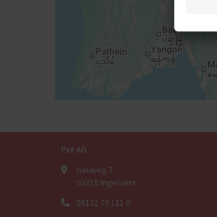
PaX AG
Neuweg 7
55218 Ingelheim
06132 79 111 0