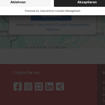
Mehr Informationen
Akzeptieren
powered by
Usercentrics Consent Management
Platform
Folgen Sie uns
A
S
U
A
h