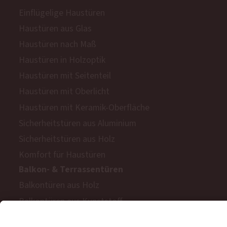
Einflügelige Haustüren
Haustüren aus Glas
Haustüren nach Maß
Haustüren in Holzoptik
Haustüren mit Seitenteil
Haustüren mit Oberlicht
Haustüren mit Keramik-Oberfläche
Sicherheitstüren aus Aluminium
Sicherheitstüren aus Holz
Komfort für Haustüren
Balkon- & Terrassentüren
Balkontüren aus Holz
Balkontüren aus Kunststoff
Barrierefreie Balkon- und Terrassentüren