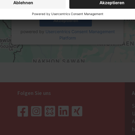
Mehr Informationen
Akzeptieren
powered by
Usercentrics Consent Management
Platform
Folgen Sie uns
A
S
U
A
h