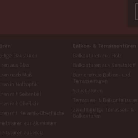
üren
Balkon- & Terrassentüren
gelige Haustüren
Balkontüren aus Holz
ren aus Glas
Balkontüren aus Kunststoff
üren nach Maß
Barrierefreie Balkon- und
Terrassentüren
ren in Holzoptik
Schiebetüren
ren mit Seitenteil
Terrassen- & Balkonfalttüre
ren mit Oberlicht
Zweiflügelige Terrassen- &
ren mit Keramik-Oberfläche
Balkontüren
heitstüren aus Aluminium
heitstüren aus Holz