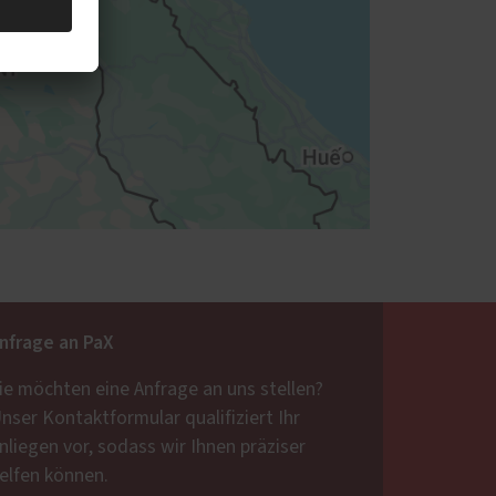
nfrage an PaX
ie möchten eine Anfrage an uns stellen?
nser Kontaktformular qualifiziert Ihr
nliegen vor, sodass wir Ihnen präziser
elfen können.