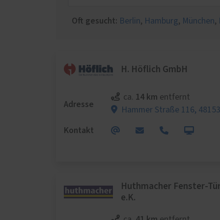
Schal
Wärm
Oft gesucht:
Berlin
,
Hamburg
,
München
,
Insek
H. Höflich GmbH
14 km
ca.
entfernt
Adresse
Hammer Straße 116,
48153
Kontakt
Huthmacher Fenster-Tür
e.K.
41 km
ca.
entfernt