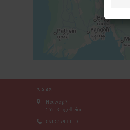
PaX AG
Neuweg 7
55218 Ingelheim
06132 79 111 0