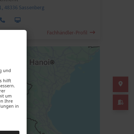
 1,
48336 Sassenberg
Fachhändler-Profil
