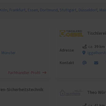
lschutz
eschutz
Köln
,
Frankfurt
,
Essen
,
Dortmund
,
Stuttgart
,
Düsseldorf
,
Mai
tenschutz
Tischler
39 km
ca.
Adresse
 Münster
Iggelhorst
Kontakt
Fachhändler-Profil
en-Sicherheitstechnik
Theo Wö
41 km
ca.