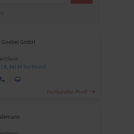
nz
ei Goebel GmbH
entfernt
 19,
44149 Dortmund
Fachhändler-Profil
rdemann
entfernt