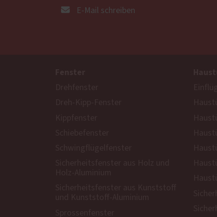
E-Mail schreiben
Fenster
Haust
Drehfenster
Einflü
Dreh-Kipp-Fenster
Haustü
Kippfenster
Haust
Schiebefenster
Haustü
Schwingflügelfenster
Haustü
Sicherheitsfenster aus Holz und
Haustü
Holz-Aluminium
Haustü
Sicherheitsfenster aus Kunststoff
Sicher
und Kunststoff-Aluminium
Sicher
Sprossenfenster