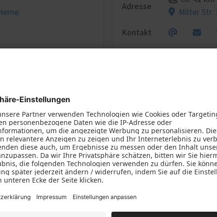
Adresse
Herne
Milter Str.
Kontakt
Fachhändler-Profil
Wir benötigen Ihre Zustimmung, um
den Google Maps-Service zu laden!
Wir verwenden einen Service eines
Drittanbieters, um Karteninhalte einzubetten.
Dieser Service kann Daten zu Ihren Aktivitäten
sammeln. Bitte lesen Sie die Details durch und
stimmen Sie der Nutzung des Service zu, um
diese Karte anzuzeigen.