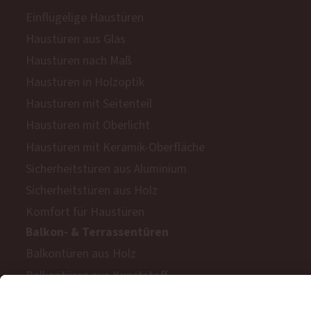
Einflügelige Haustüren
Haustüren aus Glas
Haustüren nach Maß
Haustüren in Holzoptik
Haustüren mit Seitenteil
Haustüren mit Oberlicht
Haustüren mit Keramik-Oberfläche
Sicherheitstüren aus Aluminium
Sicherheitstüren aus Holz
Komfort für Haustüren
Balkon- & Terrassentüren
Balkontüren aus Holz
Balkontüren aus Kunststoff
Barrierefreie Balkon- und Terrassentüren