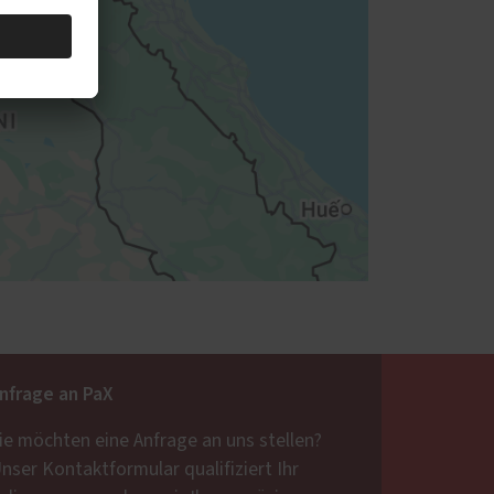
nfrage an PaX
ie möchten eine Anfrage an uns stellen?
nser Kontaktformular qualifiziert Ihr