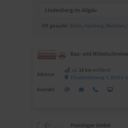
Schal
Wärm
Insek
Oft gesucht:
Berlin
,
Hamburg
,
München
,
Bau- und Möbelschreiner
18 km
ca.
entfernt
Adresse
Elisabethenweg 3,
88316 I
Kontakt
Preisinger GmbH