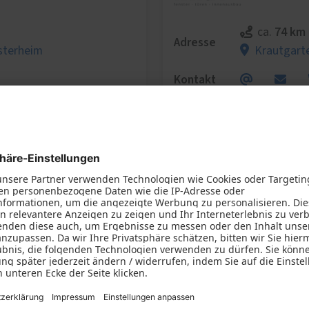
74 km
ca.
Adresse
sterheim
Krautgart
Kontakt
Fachhändler-Profil
Wir benötigen Ihre Zustimmung, um
den Google Maps-Service zu laden!
Wir verwenden einen Service eines
Drittanbieters, um Karteninhalte einzubetten.
Dieser Service kann Daten zu Ihren Aktivitäten
sammeln. Bitte lesen Sie die Details durch und
stimmen Sie der Nutzung des Service zu, um