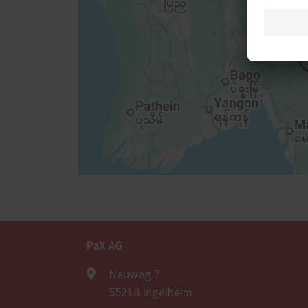
PaX AG
Neuweg 7
55218 Ingelheim