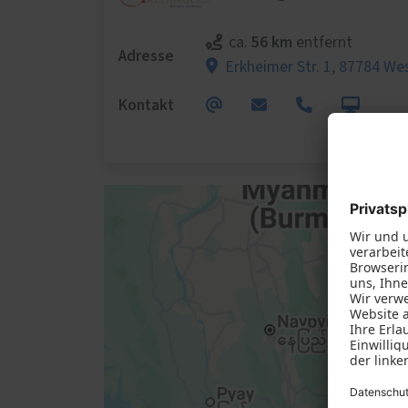
56 km
ca.
entfernt
Adresse
Erkheimer Str. 1,
87784 We
Kontakt