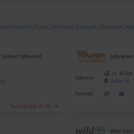
lschutz
eschutz
tenschutz
Köln
,
Frankfurt
,
Essen
,
Dortmund
,
Stuttgart
,
Düsseldorf
,
Mai
 Hubert Albrecht
Schreine
42 km
ca.
Adresse
sny
Zeller Str.
Kontakt
Fachhändler-Profil
Wild GmbH