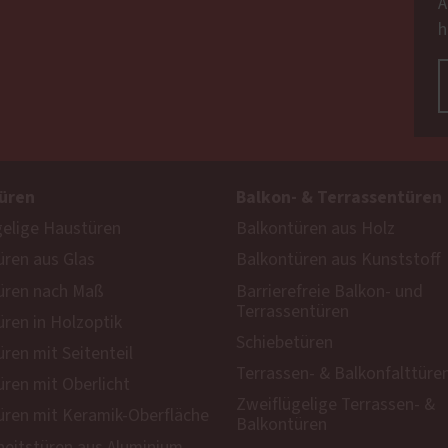
A
h
üren
Balkon- & Terrassentüren
gelige Haustüren
Balkontüren aus Holz
ren aus Glas
Balkontüren aus Kunststoff
üren nach Maß
Barrierefreie Balkon- und
Terrassentüren
ren in Holzoptik
Schiebetüren
ren mit Seitenteil
Terrassen- & Balkonfalttüre
ren mit Oberlicht
Zweiflügelige Terrassen- &
ren mit Keramik-Oberfläche
Balkontüren
heitstüren aus Aluminium