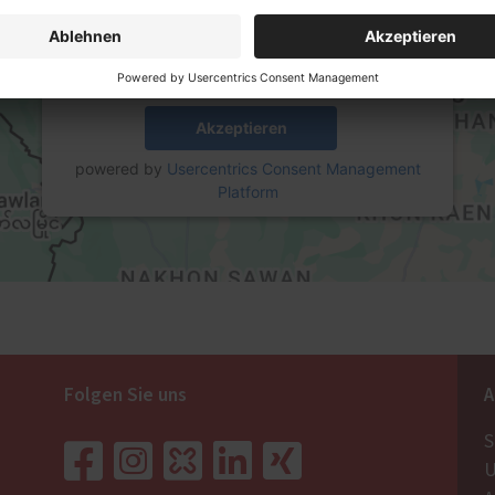
diese Karte anzuzeigen.
Mehr Informationen
Akzeptieren
powered by
Usercentrics Consent Management
Platform
Folgen Sie uns
A
S
U