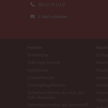
06132 79 111 0
E-Mail schreiben
Fenster
Haust
Drehfenster
Einflü
Dreh-Kipp-Fenster
Haustü
Kippfenster
Haust
Schiebefenster
Haustü
Schwingflügelfenster
Haustü
Sicherheitsfenster aus Holz und
Haustü
Holz-Aluminium
Haustü
Sicherheitsfenster aus Kunststoff
Sicher