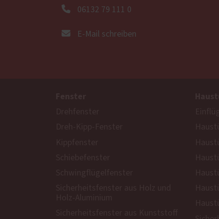
06132 79 111 0
E-Mail schreiben
Fenster
Haust
Drehfenster
Einflü
Dreh-Kipp-Fenster
Haustü
Kippfenster
Haust
Schiebefenster
Haustü
Schwingflügelfenster
Haustü
Sicherheitsfenster aus Holz und
Haustü
Holz-Aluminium
Haustü
Sicherheitsfenster aus Kunststoff
Sicher