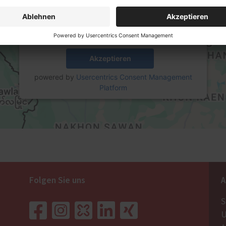
diese Karte anzuzeigen.
Mehr Informationen
Akzeptieren
powered by
Usercentrics Consent Management
Platform
Folgen Sie uns
A
S
U