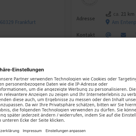
21 km
ca.
Adresse
,
60329 Frankfurt
Am Entenp
Kontakt
Fachhändler-Profil
Wir benötigen Ihre Zustimmung, um
den Google Maps-Service zu laden!
Wir verwenden einen Service eines
Drittanbieters, um Karteninhalte einzubetten.
Dieser Service kann Daten zu Ihren Aktivitäten
sammeln. Bitte lesen Sie die Details durch und
stimmen Sie der Nutzung des Service zu, um