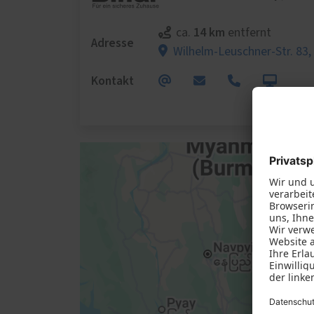
14 km
ca.
entfernt
Adresse
Wilhelm-Leuschner-Str. 83
Kontakt