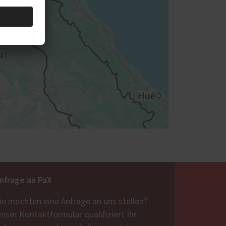
nfrage an PaX
ie möchten eine Anfrage an uns stellen?
nser Kontaktformular qualifiziert Ihr