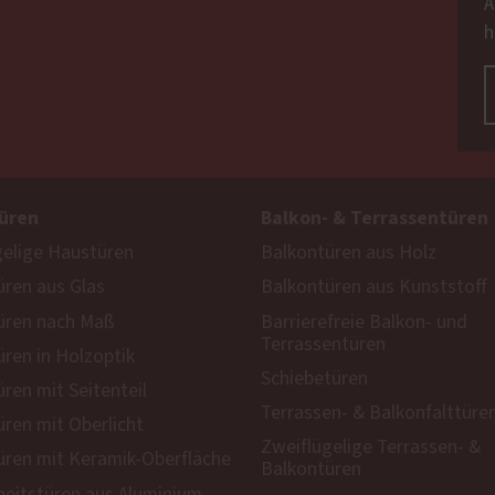
A
h
üren
Balkon- & Terrassentüren
gelige Haustüren
Balkontüren aus Holz
ren aus Glas
Balkontüren aus Kunststoff
üren nach Maß
Barrierefreie Balkon- und
Terrassentüren
ren in Holzoptik
Schiebetüren
ren mit Seitenteil
Terrassen- & Balkonfalttüre
ren mit Oberlicht
Zweiflügelige Terrassen- &
ren mit Keramik-Oberfläche
Balkontüren
heitstüren aus Aluminium