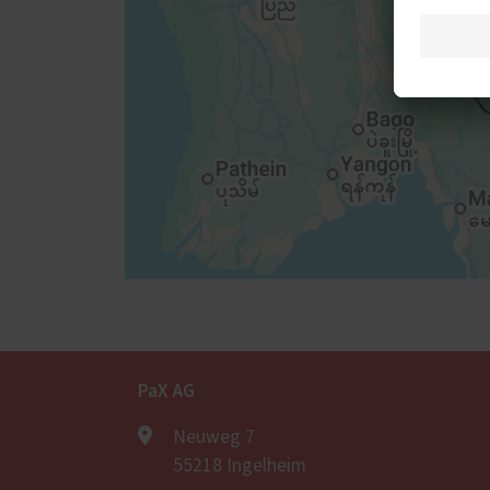
PaX AG
Neuweg 7
55218 Ingelheim