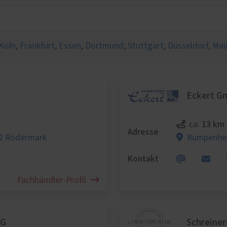
lschutz
eschutz
tenschutz
Köln
,
Frankfurt
,
Essen
,
Dortmund
,
Stuttgart
,
Düsseldorf
,
Mai
Eckert G
13 km
ca.
Adresse
2 Rödermark
Rumpenhei
Kontakt
Fachhändler-Profil
KG
Schreiner