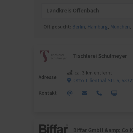
Schal
Wärm
Insek
Oft gesucht:
Berlin
,
Hamburg
,
München
,
Tischlerei Schulmeyer
3 km
ca.
entfernt
Adresse
Otto-Lilienthal-Str. 6,
6332
Kontakt
Biffar GmbH &amp; Co 