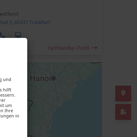
entfernt
fad 5,
60437 Frankfurt
Fachhändler-Profil
