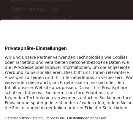
Balkontüren aus Holz
Balkontüren aus Kunststoff
Barrierefreie Balkon- und Terrassentüren
Schiebetüren
Terrassen- & Balkonfalttüren
Zweiflügelige Terrassen- & Balkontüren
Hinweisgeberschutzgesetz
Impressum
AGB
MyPaX Fachhändlerportal
Datenschutz
PaX AG © 2026