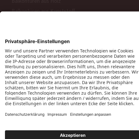
Balkontüren aus Holz
Balkontüren aus Kunststoff
Barrierefreie Balkon- und Terrassentüren
Schiebetüren
Terrassen- & Balkonfalttüren
Zweiflügelige Terrassen- & Balkontüren
Hinweisgeberschutzgesetz
Impressum
AGB
MyPaX Fachhändlerportal
Datenschutz
PaX AG © 2026