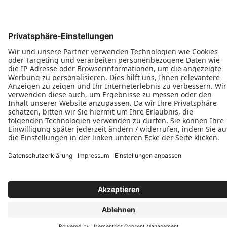
Barrierefreie Balkon- und Terrassentüren
Schiebetüren
Terrassen- & Balkonfalttüren
Zweiflügelige Terrassen- & Balkontüren
Hinweisgeberschutzgesetz
Impressum
AGB
MyPaX Fachhändlerportal
Datenschutz
PaX AG © 2026