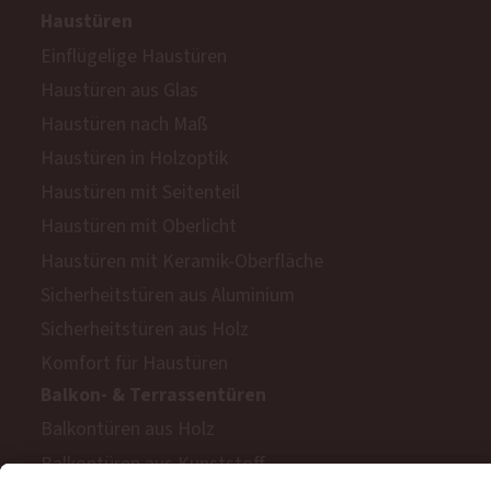
Haustüren
Einflügelige Haustüren
Haustüren aus Glas
Haustüren nach Maß
Haustüren in Holzoptik
Haustüren mit Seitenteil
Haustüren mit Oberlicht
Haustüren mit Keramik-Oberfläche
Sicherheitstüren aus Aluminium
Sicherheitstüren aus Holz
Komfort für Haustüren
Balkon- & Terrassentüren
Balkontüren aus Holz
Balkontüren aus Kunststoff