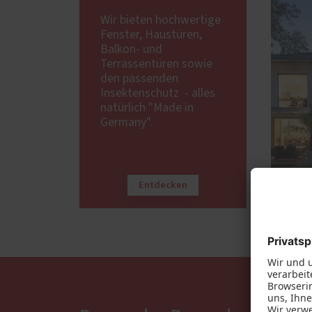
Wir bieten hochwertige
Fenster, Haustüren,
Balkon- und
Terrassentüren sowie
den passenden
Insektenschutz - alles
natürlich "Made in
Germany".
Entdecken