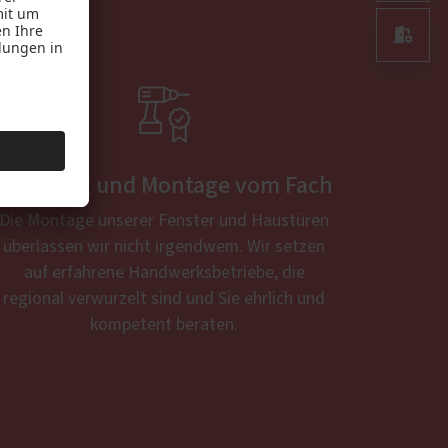


Beratung und Montage vom Fach
Die Montage unserer Fenster und Haustüren
überlassen wir nicht irgendwem. Wir setzen
auf erfahrene Handwerksbetriebe, die
regional verwurzelt sind und Sie ehrlich und
kompetent beraten.