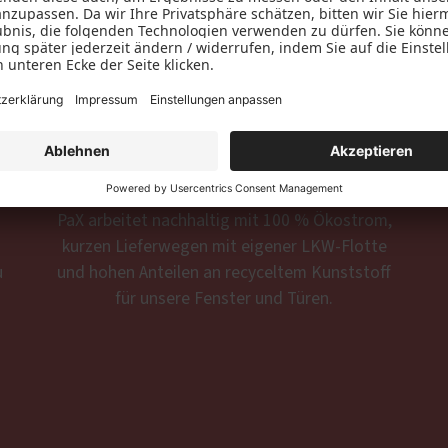
PaX

Nachhaltigkeitsstrategien
PaX arbeitet nachhaltig mit 100 % Ökostrom,
kurzen Lieferwegen mit eigener LKW-Flotte
u
und hohen Anteilen an recyceltem Kunststoff
für unsere Fenster und Türen.