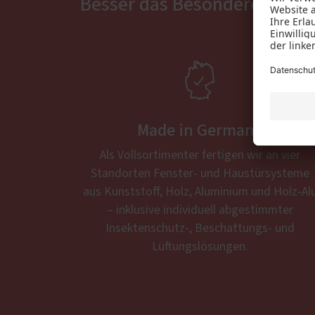
Besser das Besondere – mit 

Made in Germany
Als Vollsortimenter fertigen wir an vier
Standorten Fenster- und Haustürsysteme
aus Kunststoff, Holz, Aluminium und Holz-Al
– inklusive individuell abgestimmter
Insektenschutz-, Beschattungs- und
Lüftungslösungen.