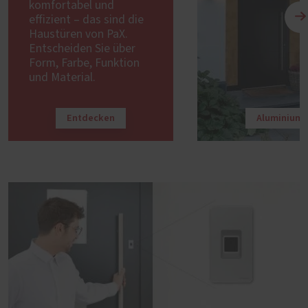
komfortabel und
effizient – das sind die
Haustüren von PaX.
Entscheiden Sie über
Form, Farbe, Funktion
und Material.
Entdecken
Aluminium