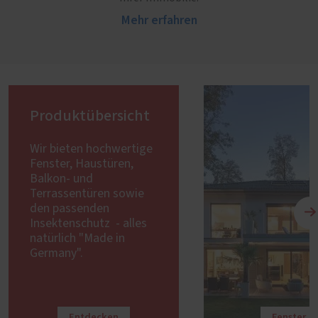
Mehr erfahren
Produktübersicht
Wir bieten hochwertige
Fenster, Haustüren,
Balkon- und
Terrassentüren sowie
den passenden
Insektenschutz - alles
natürlich "Made in
Germany".
Entdecken
Fenster