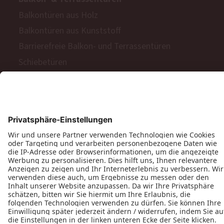
Balkontüren aus Holz
Balkontüren aus Kunststoff
Barrierefreie Balkon- und Terrassentüren
Schiebetüren
Terrassen- & Balkonfalttüren
Zweiflügelige Terrassen- & Balkontüren
Hinweisgeberschutzgesetz
Impressum
AGB
MyPaX Fachhändlerportal
Datenschutz
PaX AG © 2026