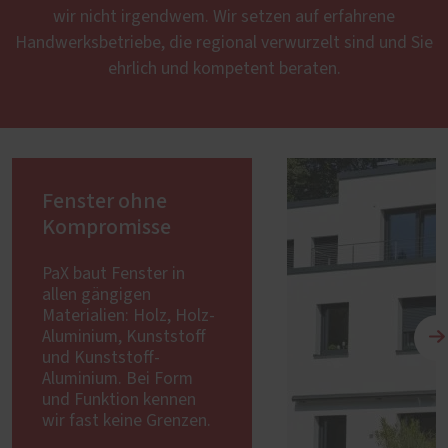
wir nicht irgendwem. Wir setzen auf erfahrene
Handwerksbetriebe, die regional verwurzelt sind und Sie
ehrlich und kompetent beraten.
Fenster ohne
Kompromisse
PaX baut Fenster in
allen gängigen
Materialien: Holz, Holz-
Aluminium, Kunststoff
und Kunststoff-
Aluminium. Bei Form
und Funktion kennen
wir fast keine Grenzen.