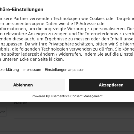
nline-Formular aus. Wir werden uns dann zeitnah bei Ihnen me
ufskraftfahrer (w/m/d) im Werk F
Name *