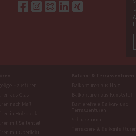
S
U
A
h
üren
Balkon- & Terrassentüren
gelige Haustüren
Balkontüren aus Holz
ren aus Glas
Balkontüren aus Kunststoff
üren nach Maß
Barrierefreie Balkon- und
Terrassentüren
ren in Holzoptik
Schiebetüren
ren mit Seitenteil
Terrassen- & Balkonfalttüre
ren mit Oberlicht