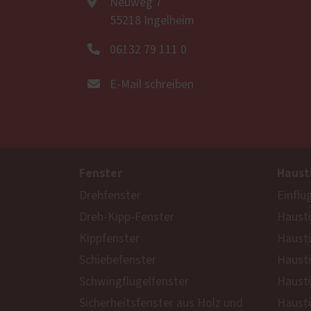
Neuweg 7
55218 Ingelheim
06132 79 111 0
E-Mail schreiben
Fenster
Haust
Drehfenster
Einflü
Dreh-Kipp-Fenster
Haustü
Kippfenster
Haust
Schiebefenster
Haustü
Schwingflügelfenster
Haustü
Sicherheitsfenster aus Holz und
Haustü