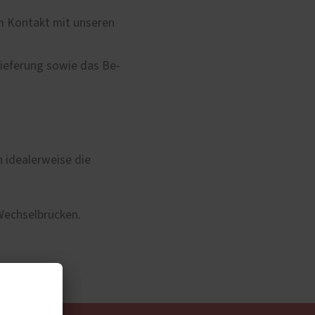
m Kontakt mit unseren
ieferung sowie das Be-
n idealerweise die
Wechselbrücken.