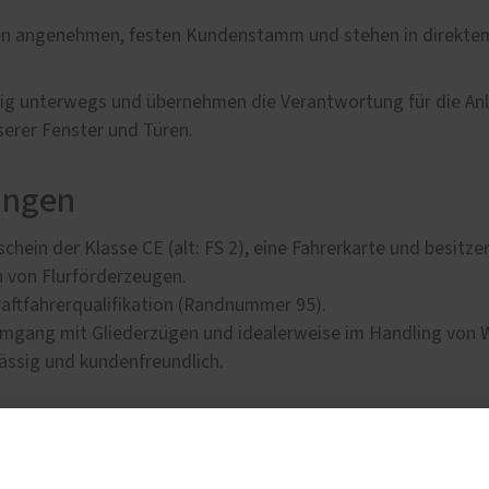
inen angenehmen, festen Kundenstamm und stehen in direkte
gig unterwegs und übernehmen die Verantwortung für die Anl
erer Fenster und Türen.
ingen
schein der Klasse CE (alt: FS 2), eine Fahrerkarte und besitze
 von Flurförderzeugen.
aftfahrerqualifikation (Randnummer 95).
Umgang mit Gliederzügen und idealerweise im Handling von 
lässig und kundenfreundlich.