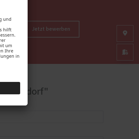
Jetzt bewerben
lden.

rimmersdorf"