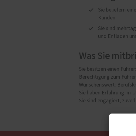
Sie beliefern e
Kunden.
Sie sind mehrtä
und Entladen uns
Was Sie mitbr
Sie besitzen einen Führer
Berechtigung zum Führen
Wünschenswert: Berufskr
Sie haben Erfahrung im 
Sie sind engagiert, zuver