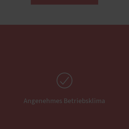
lschutz
eschutz
tenschutz

Angenehmes Betriebsklima