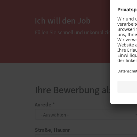
Ich will den Job
Füllen Sie schnell und unkompliziert unser O
Ihre Bewerbung als "Ber
Anrede *
Straße, Hausnr.