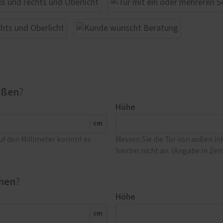
ußen
?
Höhe
cm
Auf den Millimeter kommt es
Messen Sie die Tür von außen i
hierbei nicht an. (Angabe in Ze
nen
?
Höhe
cm