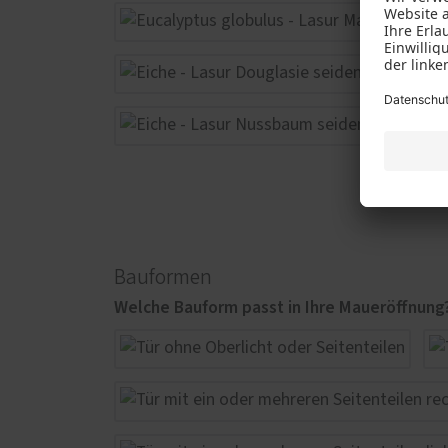
Bauformen
Welche Bauform passt in Ihre Maueröffnung