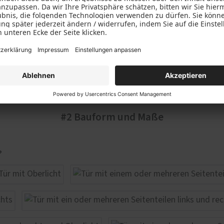
#2 Bauform und Maße
?