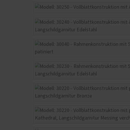
Schal
Wärm
Insek