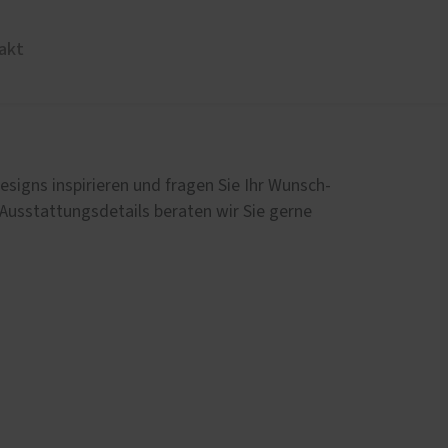
akt
Balkon- & Terrassentüren
Geschäftskunden
 Rechner
Balkontüren
Fachhändler werden
schutz-Simulator
esigns inspirieren und fragen Sie Ihr Wunsch-
Falt-Schiebe-Türen
PaXpartner-Netzwerk
 Ausstattungsdetails beraten wir Sie gerne
Hebe-Schiebe-Türen
Parallel-Schiebe-Kipp-Türen
Insektenschutz für Balkon- und
Terrassentüren
Sicherheit für Terrassentüren