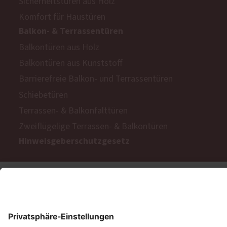
Sicherheitstüren aus Holz
Komfort für Haustüren
Balkon- & Terrassentüren
Balkontüren aus Holz
Balkontüren aus Kunststoff
Barrierefreie Balkon- und Terrassentüren
Schiebetüren
Terrassen- & Balkonfalttüren
Zweiflügelige Terrassen- & Balkontüren
Hinweisgeberschutzgesetz
Impressum
AGB
MyPaX Fachhändlerportal
Datenschutz
PaX AG © 2026