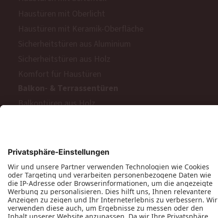
Haustüren mit Oberlicht
Haustüren mit Keramik-Oberfläche
Sicherheitstüren aus Aluminium
Sicherheitstüren aus Holz
Komfort für Haustüren
Balkon- & Terrassentüren
Balkontüren aus Holz
Balkontüren aus Kunststoff
Barrierefreie Balkon- und Terrassentüren
Schiebetüren
Terrassen- & Balkonfalttüren
Zweiflügelige Terrassen- & Balkontüren
Hinweisgeberschutzgesetz