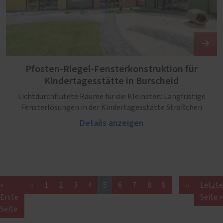
Pfosten-Riegel-Fensterkonstruktion für
Kindertagesstätte in Burscheid
Lichtdurchflutete Räume für die Kleinsten: Langfristige
Fensterlösungen in der Kindertagesstätte Sträßchen
Details anzeigen
…
«
‹‹
1
2
3
4
5
6
7
8
9
››
Letzte
Erste
Seite »
Seite