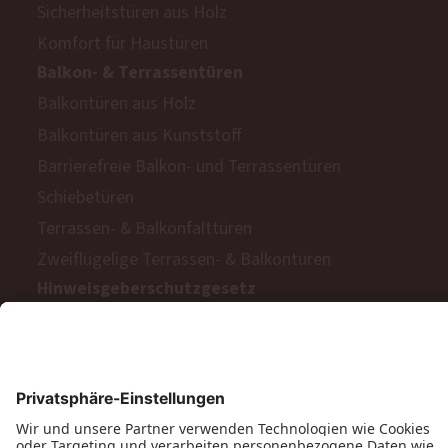
Sicherheitstüren aus Holz
Komfort für Haustüren
Balkon- & Terrassentüren
Balkontüren aus Holz
Balkontüren aus Kunststoff
Barrierefreie Balkon- und Terrassentüren
Schiebetüren
Terrassen- & Balkonfalttüren
Zweiflügelige Terrassen- & Balkontüren
Hinweisgeberschutzgesetz
Impressum
AGB
MyPaX Fachhändlerportal
Datenschutz
PaX AG © 2026