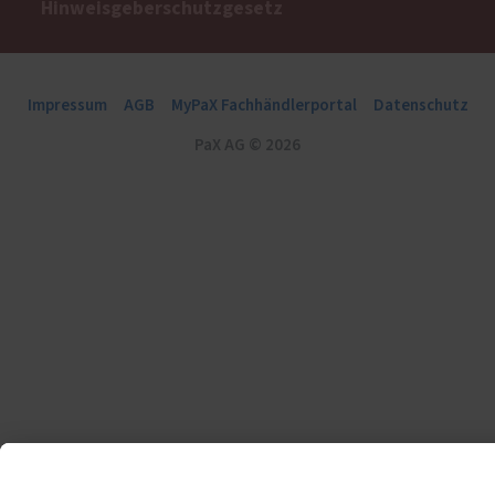
Hinweisgeberschutzgesetz
Impressum
AGB
MyPaX Fachhändlerportal
Datenschutz
PaX AG © 2026