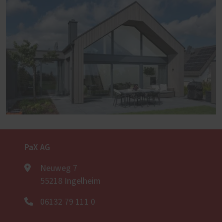
PaX AG
Neuweg 7
55218 Ingelheim
06132 79 111 0