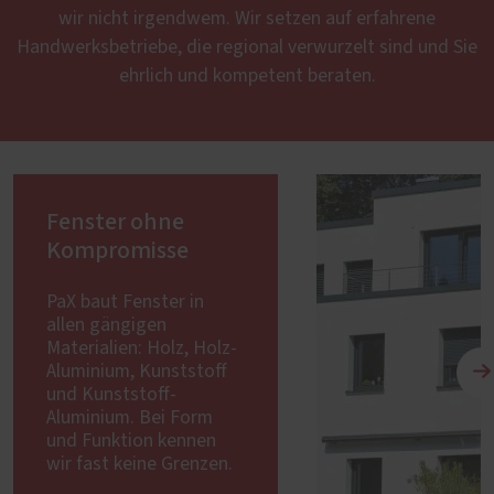
wir nicht irgendwem. Wir setzen auf erfahrene
Handwerksbetriebe, die regional verwurzelt sind und Sie
ehrlich und kompetent beraten.
Fenster ohne
Kompromisse
PaX baut Fenster in
allen gängigen
Materialien: Holz, Holz-
Aluminium, Kunststoff
und Kunststoff-
Aluminium. Bei Form
und Funktion kennen
wir fast keine Grenzen.