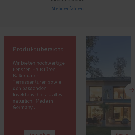
Mehr erfahren
Produktübersicht
Wir bieten hochwertige
Fenster, Haustüren,
Balkon- und
Terrassentüren sowie
den passenden
Insektenschutz - alles
natürlich "Made in
Germany".
Entdecken
Fenster