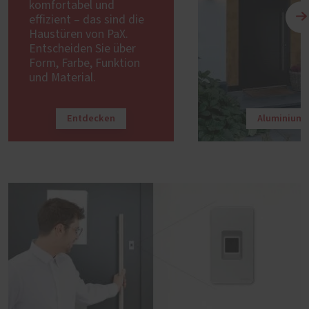
komfortabel und
effizient – das sind die
Haustüren von PaX.
Entscheiden Sie über
Form, Farbe, Funktion
und Material.
Entdecken
Aluminium