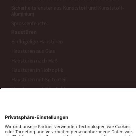
Sicherheitsfenster aus Kunststoff und Kunststoff-
Aluminium
Sprossenfenster
Haustüren
Einflügelige Haustüren
Haustüren aus Glas
Haustüren nach Maß
Haustüren in Holzoptik
Haustüren mit Seitenteil
Haustüren mit Oberlicht
Haustüren mit Keramik-Oberfläche
Sicherheitstüren aus Aluminium
Sicherheitstüren aus Holz
Komfort für Haustüren
Balkon- & Terrassentüren