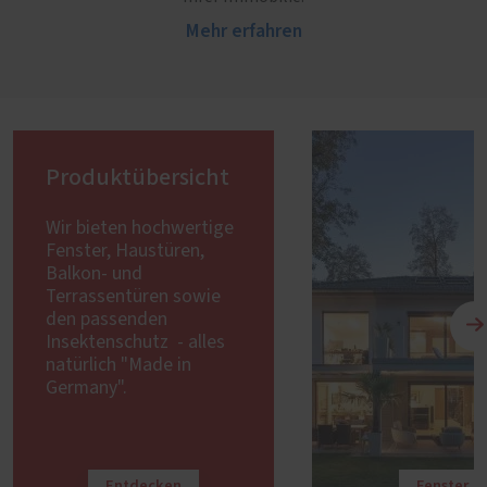
Mehr erfahren
Produktübersicht
Wir bieten hochwertige
Fenster, Haustüren,
Balkon- und
Terrassentüren sowie
den passenden
Insektenschutz - alles
natürlich "Made in
Germany".
Entdecken
Fenster