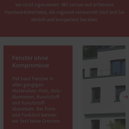
wir nicht irgendwem. Wir setzen auf erfahrene
Handwerksbetriebe, die regional verwurzelt sind und Sie
ehrlich und kompetent beraten.
Fenster ohne
Kompromisse
PaX baut Fenster in
allen gängigen
Materialien: Holz, Holz-
Aluminium, Kunststoff
und Kunststoff-
Aluminium. Bei Form
und Funktion kennen
wir fast keine Grenzen.