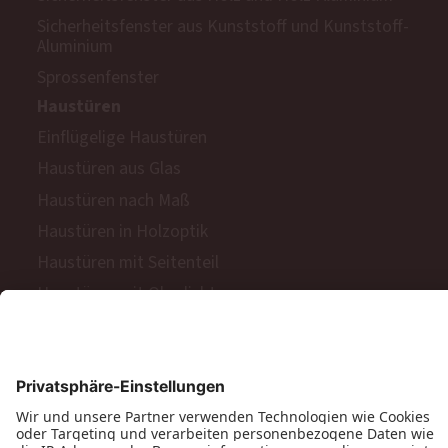
Sicherheitsfenster aus Kunststoff und Kunststoff-
Aluminium
Sprossenfenster
Haustüren
Einflügelige Haustüren
Haustüren aus Glas
Haustüren nach Maß
Haustüren in Holzoptik
Haustüren mit Seitenteil
Haustüren mit Oberlicht
Haustüren mit Keramik-Oberfläche
Sicherheitstüren aus Aluminium
Sicherheitstüren aus Holz
Komfort für Haustüren
Balkon- & Terrassentüren