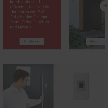
komfortabel und
effizient – das sind die
Haustüren von PaX.
Entscheiden Sie über
Form, Farbe, Funktion
und Material.
Entdecken
Aluminium