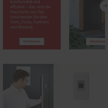
komfortabel und
effizient – das sind die
Haustüren von PaX.
Entscheiden Sie über
Form, Farbe, Funktion
und Material.
Entdecken
Aluminium