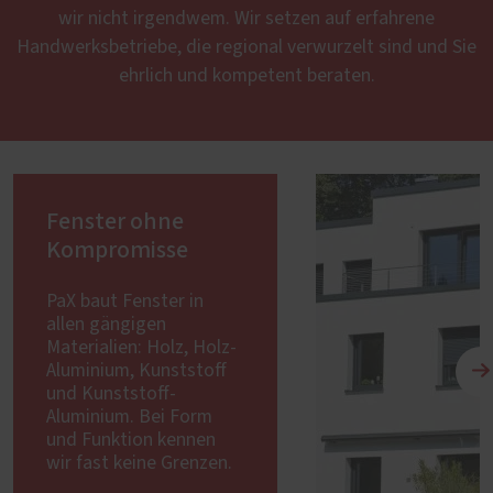
wir nicht irgendwem. Wir setzen auf erfahrene
Handwerksbetriebe, die regional verwurzelt sind und Sie
ehrlich und kompetent beraten.
Fenster ohne
Kompromisse
PaX baut Fenster in
allen gängigen
Materialien: Holz, Holz-
Aluminium, Kunststoff
und Kunststoff-
Aluminium. Bei Form
und Funktion kennen
wir fast keine Grenzen.