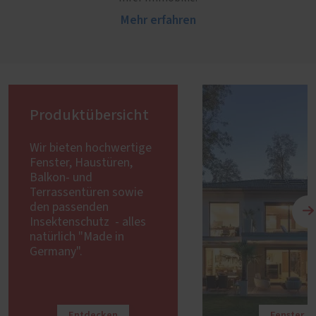
Mehr erfahren
Produktübersicht
Wir bieten hochwertige
Fenster, Haustüren,
Balkon- und
Terrassentüren sowie
den passenden
Insektenschutz - alles
natürlich "Made in
Germany".
Entdecken
Fenster