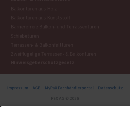
Balkontüren aus Holz
Balkontüren aus Kunststoff
Barrierefreie Balkon- und Terrassentüren
Schiebetüren
Terrassen- & Balkonfalttüren
Zweiflügelige Terrassen- & Balkontüren
Hinweisgeberschutzgesetz
Impressum
AGB
MyPaX Fachhändlerportal
Datenschutz
PaX AG © 2026