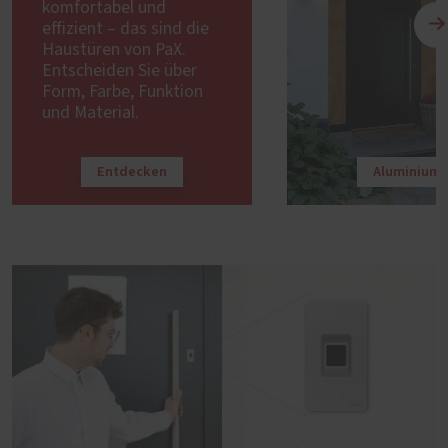
komfortabel und
effizient – das sind die
Haustüren von PaX.
Entscheiden Sie über
Form, Farbe, Funktion
und Material.
Entdecken
Aluminium