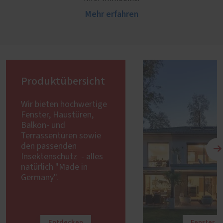
Mehr erfahren
Produktübersicht
Wir bieten hochwertige
Fenster, Haustüren,
Balkon- und
Terrassentüren sowie
den passenden
Insektenschutz - alles
natürlich "Made in
Germany".
Entdecken
Fenster