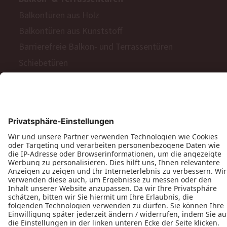
Balkontüren aus Holz
Balkontüren aus Kunststoff
Barrierefreie Balkon- und Terrassentüren
Schiebetüren
Terrassen- & Balkonfalttüren
Zweiflügelige Terrassen- & Balkontüren
Hinweisgeberschutzgesetz
Impressum
AGB
MyPaX Fachhändlerportal
Datenschutz
PaX AG © 2026