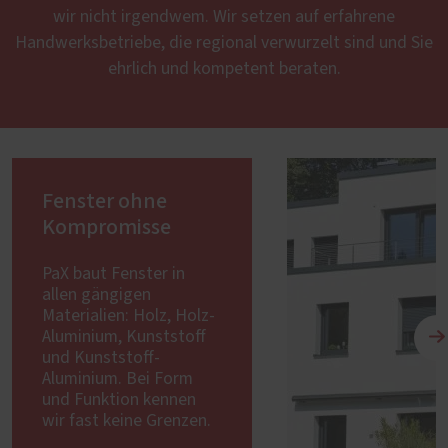
wir nicht irgendwem. Wir setzen auf erfahrene
Handwerksbetriebe, die regional verwurzelt sind und Sie
ehrlich und kompetent beraten.
Fenster ohne
Kompromisse
PaX baut Fenster in
allen gängigen
Materialien: Holz, Holz-
Aluminium, Kunststoff
und Kunststoff-
Aluminium. Bei Form
und Funktion kennen
wir fast keine Grenzen.